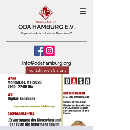
ODA HAMBURG E.V.
Organisation deutsch-albanischer Akademiker e.V.
info@odahamburg.org
Kontaktieren Sie uns