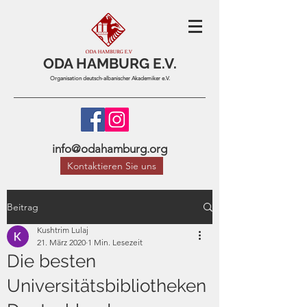
ODA HAMBURG E.V.
Organisation deutsch-albanischer Akademiker e.V.
info@odahamburg.org
Kontaktieren Sie uns
Beitrag
Kushtrim Lulaj
21. März 2020
1 Min. Lesezeit
Die besten
Universitätsbibliotheken